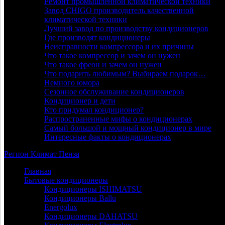
Ремонт промышленной климатической техники
Завод CHIGO производитель качественной
климатической техники
Лучший завод по производству кондиционеров
Где производят кондиционеры
Неисправности компрессора и их причины
Что такое компрессор и зачем он нужен
Что такое фреон и зачем он нужен
Что подарить любимым? Выбираем подарок…
Немного юмора
Сезонное обслуживание кондиционеров
Кондиционер и дети
Кто придумал кондиционер?
Распространенные мифы о кондиционерах
Самый большой и мощный кондиционер в мире
Интересные факты о кондиционерах
Регион
Климат
Пенза
Главная
Бытовые кондиционеры
Кондиционеры ISHIMATSU
Кондиционеры Ballu
Energolux
Кондиционеры DAHATSU