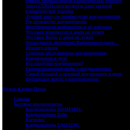
Ремонт промышленной климатической техники
Завод CHIGO производитель качественной
климатической техники
Лучший завод по производству кондиционеров
Где производят кондиционеры
Неисправности компрессора и их причины
Что такое компрессор и зачем он нужен
Что такое фреон и зачем он нужен
Что подарить любимым? Выбираем подарок…
Немного юмора
Сезонное обслуживание кондиционеров
Кондиционер и дети
Кто придумал кондиционер?
Распространенные мифы о кондиционерах
Самый большой и мощный кондиционер в мире
Интересные факты о кондиционерах
Регион
Климат
Пенза
Главная
Бытовые кондиционеры
Кондиционеры ISHIMATSU
Кондиционеры Ballu
Energolux
Кондиционеры DAHATSU