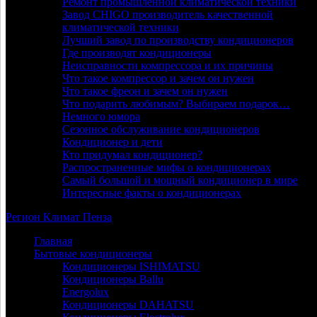
Ремонт промышленной климатической техники
Завод CHIGO производитель качественной
климатической техники
Лучший завод по производству кондиционеров
Где производят кондиционеры
Неисправности компрессора и их причины
Что такое компрессор и зачем он нужен
Что такое фреон и зачем он нужен
Что подарить любимым? Выбираем подарок…
Немного юмора
Сезонное обслуживание кондиционеров
Кондиционер и дети
Кто придумал кондиционер?
Распространенные мифы о кондиционерах
Самый большой и мощный кондиционер в мире
Интересные факты о кондиционерах
Регион
Климат
Пенза
Главная
Бытовые кондиционеры
Кондиционеры ISHIMATSU
Кондиционеры Ballu
Energolux
Кондиционеры DAHATSU