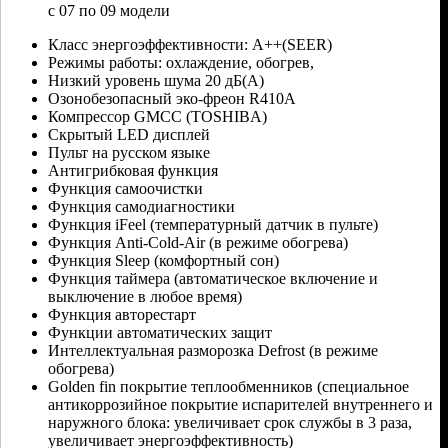
с 07 по 09 модели
Класс энергоэффективности: А++(SEER)
Режимы работы: охлаждение, обогрев,
Низкий уровень шума 20 дБ(А)
Озонобезопасный эко-фреон R410A
Компрессор GMCC (TOSHIBA)
Скрытый LED дисплей
Пульт на русском языке
Антигрибковая функция
Функция самоочистки
Функция самодиагностики
Функция iFeel (температурный датчик в пульте)
Функция Anti-Cold-Air (в режиме обогрева)
Функция Sleep (комфортный сон)
Функция таймера (автоматическое включение и
выключение в любое время)
Функция авторестарт
Функции автоматических защит
Интеллектуальная разморозка Defrost (в режиме
обогрева)
Golden fin покрытие теплообменников (специальное
антикоррозийное покрытие испарителей внутреннего и
наружного блока: увеличивает срок службы в 3 раза,
увеличивает энергоэффективность)