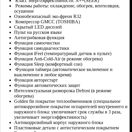
Класс энергоэффективности: А++(SEER)
Режимы работы: охлаждение, обогрев, вентиляция,
осушение
Озонобезопасный эко-фреон R32
Компрессор GMCC (TOSHIBA)
Скрытый LED дисплей
Пульт на русском языке
Антигрибковая функция
Функция самоочистки
Функция самодиагностики
Функция iFeel (температурный датчик в пульте)
Функция Anti-Cold-Air (в режиме обогрева)
Функция Sleep (комфортный сон)
Функция таймера (автоматическое включение и
выключение в любое время)
Функция авторестарт
Функции автоматических защит
Интеллектуальная разморозка Defrost (в режиме
обогрева)
Golden fin покрытие теплообменников (специальное
антикоррозийное покрытие испарителей внутреннего и
наружного блока: увеличивает срок службы в 3 раза,
увеличивает энергоэффективность)
Антикоррозийный корпус наружного блока
Пластиковые детали с антистатическим покрытием