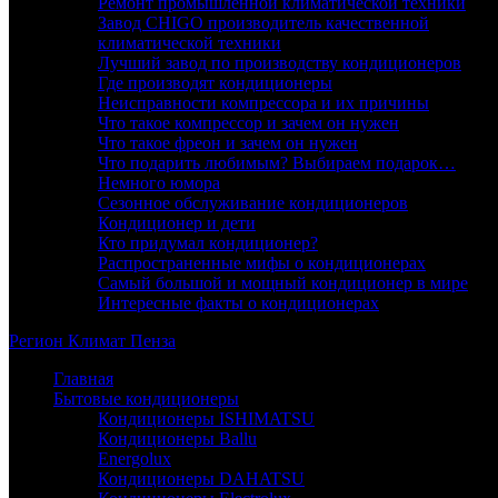
Ремонт промышленной климатической техники
Завод CHIGO производитель качественной
климатической техники
Лучший завод по производству кондиционеров
Где производят кондиционеры
Неисправности компрессора и их причины
Что такое компрессор и зачем он нужен
Что такое фреон и зачем он нужен
Что подарить любимым? Выбираем подарок…
Немного юмора
Сезонное обслуживание кондиционеров
Кондиционер и дети
Кто придумал кондиционер?
Распространенные мифы о кондиционерах
Самый большой и мощный кондиционер в мире
Интересные факты о кондиционерах
Регион
Климат
Пенза
Главная
Бытовые кондиционеры
Кондиционеры ISHIMATSU
Кондиционеры Ballu
Energolux
Кондиционеры DAHATSU