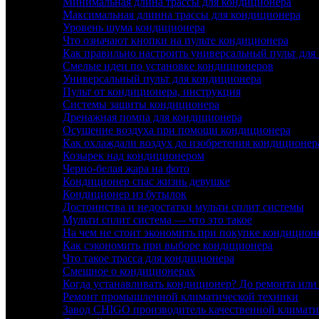
Минимальная длина трассы для кондиционера
Максимальная длинна трассы для кондиционера
Уровень шума кондиционера
Что означают кнопки на пульте кондиционера
Как правильно настроить универсальный пульт для
Смелые идеи по установке кондиционеров
Универсальный пульт для кондиционера
Пульт от кондиционера, инструкция
Системы защиты кондиционера
Дренажная помпа для кондиционера
Осушение воздуха при помощи кондиционера
Как охлаждали воздух до изобретения кондиционер
Козырек над кондиционером
Черно-белая жара на фото
Кондиционер спас жизнь девушке
Кондиционер из бутылок
Достоинства и недостатки мульти сплит системы
Мульти сплит система — что это такое
На чем не стоит экономить при покупке кондицион
Как сэкономить при выборе кондиционера
Что такое трасса для кондиционера
Смешное о кондиционерах
Когда устанавливать кондиционер? До ремонта или
Ремонт промышленной климатической техники
Завод CHIGO производитель качественной климати