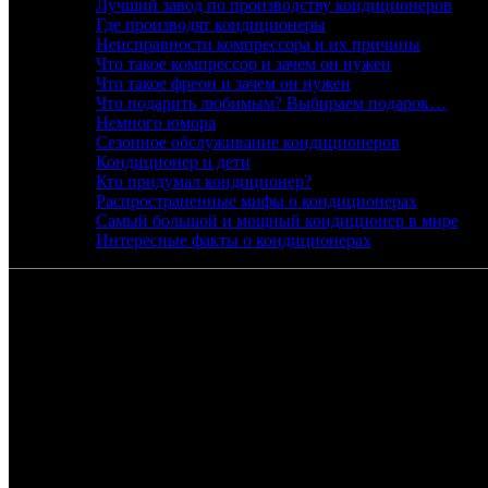
Лучший завод по производству кондиционеров
Где производят кондиционеры
Неисправности компрессора и их причины
Что такое компрессор и зачем он нужен
Что такое фреон и зачем он нужен
Что подарить любимым? Выбираем подарок…
Немного юмора
Сезонное обслуживание кондиционеров
Кондиционер и дети
Кто придумал кондиционер?
Распространенные мифы о кондиционерах
Самый большой и мощный кондиционер в мире
Интересные факты о кондиционерах