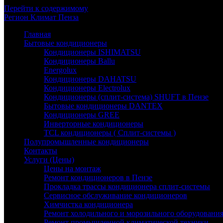
Перейти к содержимому
Регион
Климат
Пенза
Главная
Бытовые кондиционеры
Кондиционеры ISHIMATSU
Кондиционеры Ballu
Energolux
Кондиционеры DAHATSU
Кондиционеры Electrolux
Кондиционеры (сплит-система) SHUFT в Пензе
Бытовые кондиционеры DANTEX
Кондиционеры GREE
Инверторные кондиционеры
TCL кондиционеры ( Сплит-системы )
Полупромышленные кондиционеры
Контакты
Услуги (Цены)
Цены на монтаж
Ремонт кондиционеров в Пензе
Прокладка трассы кондиционера сплит-системы
Сервисное обслуживание кондиционеров
Химчистка кондиционера
Ремонт холодильного и морозильного оборудовани
Ремонт промышленной климатической техники