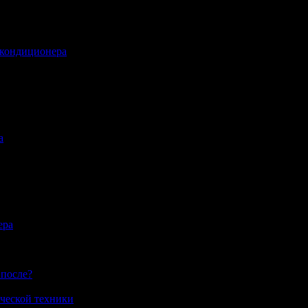
 кондиционера
а
ера
 после?
ческой техники