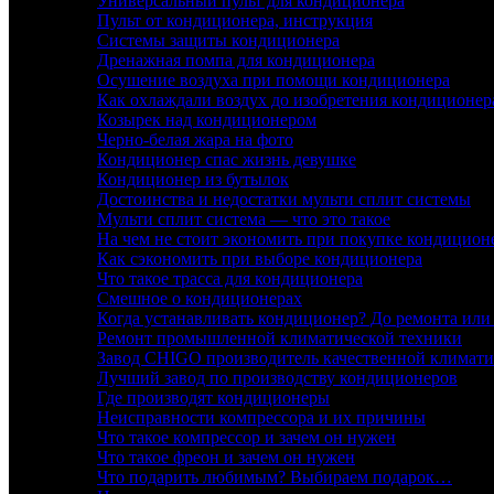
Универсальный пульт для кондиционера
Пульт от кондиционера, инструкция
Системы защиты кондиционера
Дренажная помпа для кондиционера
Осушение воздуха при помощи кондиционера
Как охлаждали воздух до изобретения кондиционер
Козырек над кондиционером
Черно-белая жара на фото
Кондиционер спас жизнь девушке
Кондиционер из бутылок
Достоинства и недостатки мульти сплит системы
Мульти сплит система — что это такое
На чем не стоит экономить при покупке кондицион
Как сэкономить при выборе кондиционера
Что такое трасса для кондиционера
Смешное о кондиционерах
Когда устанавливать кондиционер? До ремонта или
Ремонт промышленной климатической техники
Завод CHIGO производитель качественной климати
Лучший завод по производству кондиционеров
Где производят кондиционеры
Неисправности компрессора и их причины
Что такое компрессор и зачем он нужен
Что такое фреон и зачем он нужен
Что подарить любимым? Выбираем подарок…