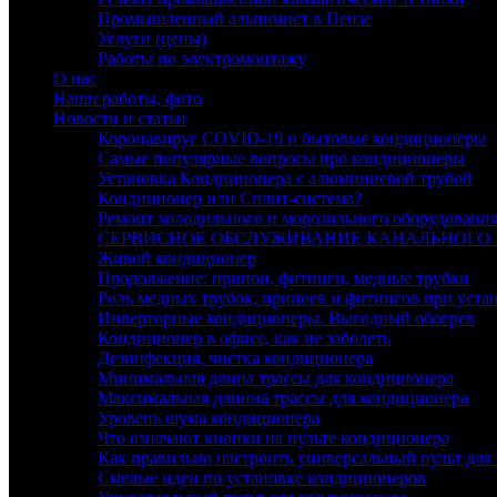
Промышленный альпинист в Пензе
Услуги (цены)
Работы по электромонтажу
О нас
Наши работы, фото
Новости и статьи
Коронавирус COVID-19 и бытовые кондиционеры
Самые популярные вопросы про кондиционеры
Установка Кондиционера с алюминиевой трубой
Кондиционер или Сплит-система?
Ремонт холодильного и морозильного оборудовани
СЕРВИСНОЕ ОБСЛУЖИВАНИЕ КАНАЛЬНОГО
Живой кондиционер
Продолжение: припои, фитинги, медные трубки
Роль медных трубок, припоев и фитингов при уста
Инверторные кондиционеры. Выгодный обогрев
Кондиционер в офисе, как не заболеть
Дезинфекция, чистка кондиционера
Минимальная длина трассы для кондиционера
Максимальная длинна трассы для кондиционера
Уровень шума кондиционера
Что означают кнопки на пульте кондиционера
Как правильно настроить универсальный пульт для
Смелые идеи по установке кондиционеров