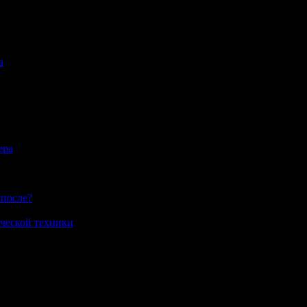
а
ера
 после?
ческой техники