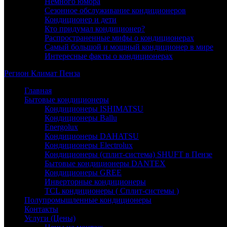
Немного юмора
Сезонное обслуживание кондиционеров
Кондиционер и дети
Кто придумал кондиционер?
Распространенные мифы о кондиционерах
Самый большой и мощный кондиционер в мире
Интересные факты о кондиционерах
Регион
Климат
Пенза
Главная
Бытовые кондиционеры
Кондиционеры ISHIMATSU
Кондиционеры Ballu
Energolux
Кондиционеры DAHATSU
Кондиционеры Electrolux
Кондиционеры (сплит-система) SHUFT в Пензе
Бытовые кондиционеры DANTEX
Кондиционеры GREE
Инверторные кондиционеры
TCL кондиционеры ( Сплит-системы )
Полупромышленные кондиционеры
Контакты
Услуги (Цены)