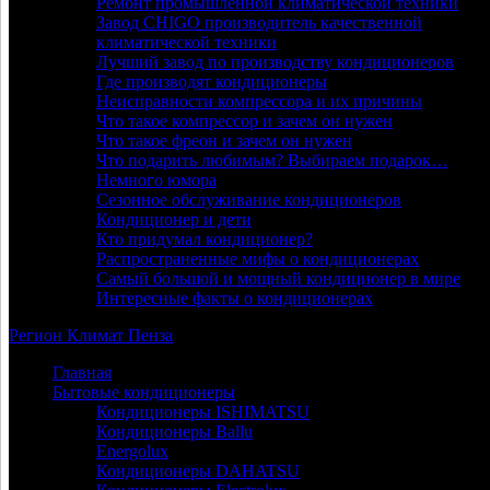
Ремонт промышленной климатической техники
Завод CHIGO производитель качественной
климатической техники
Лучший завод по производству кондиционеров
Где производят кондиционеры
Неисправности компрессора и их причины
Что такое компрессор и зачем он нужен
Что такое фреон и зачем он нужен
Что подарить любимым? Выбираем подарок…
Немного юмора
Сезонное обслуживание кондиционеров
Кондиционер и дети
Кто придумал кондиционер?
Распространенные мифы о кондиционерах
Самый большой и мощный кондиционер в мире
Интересные факты о кондиционерах
Регион
Климат
Пенза
Главная
Бытовые кондиционеры
Кондиционеры ISHIMATSU
Кондиционеры Ballu
Energolux
Кондиционеры DAHATSU