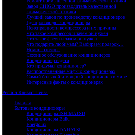
Ремонт промышленной климатической техники
Завод CHIGO производитель качественной
климатической техники
Лучший завод по производству кондиционеров
Где производят кондиционеры
Неисправности компрессора и их причины
Что такое компрессор и зачем он нужен
Что такое фреон и зачем он нужен
Что подарить любимым? Выбираем подарок…
Немного юмора
Сезонное обслуживание кондиционеров
Кондиционер и дети
Кто придумал кондиционер?
Распространенные мифы о кондиционерах
Самый большой и мощный кондиционер в мире
Интересные факты о кондиционерах
Регион
Климат
Пенза
Главная
Бытовые кондиционеры
Кондиционеры ISHIMATSU
Кондиционеры Ballu
Energolux
Кондиционеры DAHATSU