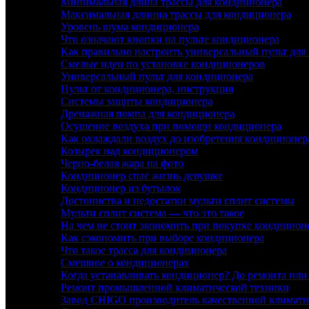
Минимальная длина трассы для кондиционера
Максимальная длинна трассы для кондиционера
Уровень шума кондиционера
Что означают кнопки на пульте кондиционера
Как правильно настроить универсальный пульт для
Смелые идеи по установке кондиционеров
Универсальный пульт для кондиционера
Пульт от кондиционера, инструкция
Системы защиты кондиционера
Дренажная помпа для кондиционера
Осушение воздуха при помощи кондиционера
Как охлаждали воздух до изобретения кондиционер
Козырек над кондиционером
Черно-белая жара на фото
Кондиционер спас жизнь девушке
Кондиционер из бутылок
Достоинства и недостатки мульти сплит системы
Мульти сплит система — что это такое
На чем не стоит экономить при покупке кондицион
Как сэкономить при выборе кондиционера
Что такое трасса для кондиционера
Смешное о кондиционерах
Когда устанавливать кондиционер? До ремонта или
Ремонт промышленной климатической техники
Завод CHIGO производитель качественной климати