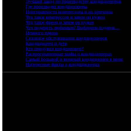
Лучший завод по производству кондиционеров
Где производят кондиционеры
Неисправности компрессора и их причины
Что такое компрессор и зачем он нужен
Что такое фреон и зачем он нужен
Что подарить любимым? Выбираем подарок…
Немного юмора
Сезонное обслуживание кондиционеров
Кондиционер и дети
Кто придумал кондиционер?
Распространенные мифы о кондиционерах
Самый большой и мощный кондиционер в мире
Интересные факты о кондиционерах