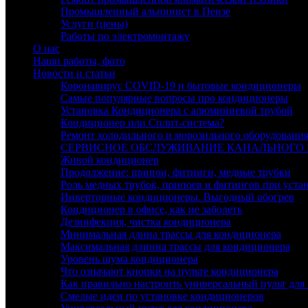
Промышленный альпинист в Пензе
Услуги (цены)
Работы по электромонтажу
О нас
Наши работы, фото
Новости и статьи
Коронавирус COVID-19 и бытовые кондиционеры
Самые популярные вопросы про кондиционеры
Установка Кондиционера с алюминиевой трубой
Кондиционер или Сплит-система?
Ремонт холодильного и морозильного оборудовани
СЕРВИСНОЕ ОБСЛУЖИВАНИЕ КАНАЛЬНОГО
Живой кондиционер
Продолжение: припои, фитинги, медные трубки
Роль медных трубок, припоев и фитингов при уста
Инверторные кондиционеры. Выгодный обогрев
Кондиционер в офисе, как не заболеть
Дезинфекция, чистка кондиционера
Минимальная длина трассы для кондиционера
Максимальная длинна трассы для кондиционера
Уровень шума кондиционера
Что означают кнопки на пульте кондиционера
Как правильно настроить универсальный пульт для
Смелые идеи по установке кондиционеров