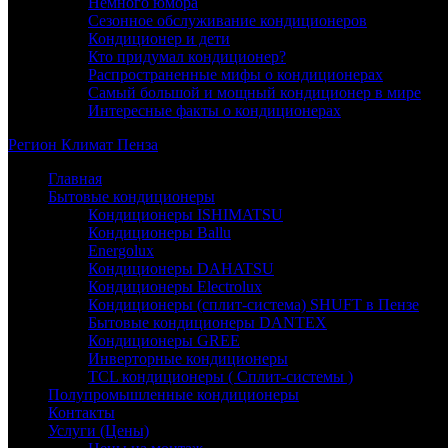
Немного юмора
Сезонное обслуживание кондиционеров
Кондиционер и дети
Кто придумал кондиционер?
Распространенные мифы о кондиционерах
Самый большой и мощный кондиционер в мире
Интересные факты о кондиционерах
Регион
Климат
Пенза
Главная
Бытовые кондиционеры
Кондиционеры ISHIMATSU
Кондиционеры Ballu
Energolux
Кондиционеры DAHATSU
Кондиционеры Electrolux
Кондиционеры (сплит-система) SHUFT в Пензе
Бытовые кондиционеры DANTEX
Кондиционеры GREE
Инверторные кондиционеры
TCL кондиционеры ( Сплит-системы )
Полупромышленные кондиционеры
Контакты
Услуги (Цены)