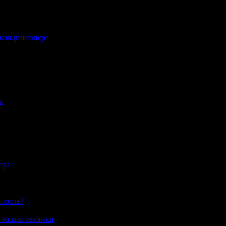
 кондиционера
а
ера
 после?
ческой техники