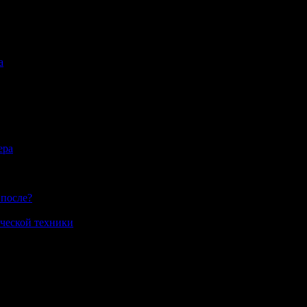
а
ера
 после?
ческой техники