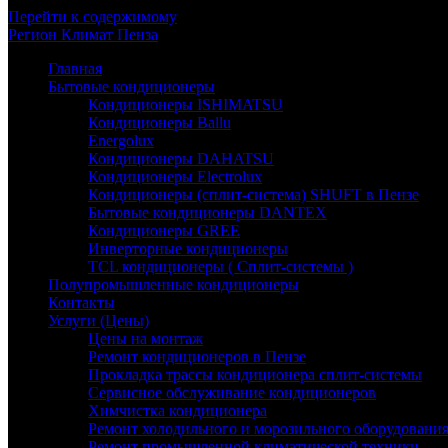
Перейти к содержимому
Регион
Климат
Пенза
Главная
Бытовые кондиционеры
Кондиционеры ISHIMATSU
Кондиционеры Ballu
Energolux
Кондиционеры DAHATSU
Кондиционеры Electrolux
Кондиционеры (сплит-система) SHUFT в Пензе
Бытовые кондиционеры DANTEX
Кондиционеры GREE
Инверторные кондиционеры
TCL кондиционеры ( Сплит-системы )
Полупромышленные кондиционеры
Контакты
Услуги (Цены)
Цены на монтаж
Ремонт кондиционеров в Пензе
Прокладка трассы кондиционера сплит-системы
Сервисное обслуживание кондиционеров
Химчистка кондиционера
Ремонт холодильного и морозильного оборудовани
Ремонт промышленной климатической техники