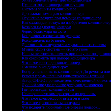
Универсальный пульт для кондиционера
Пульт от кондиционера, инструкция
Системы защиты кондиционера
Дренажная помпа для кондиционера
Осушение воздуха при помощи кондиционера
Как охлаждали воздух до изобретения кондиционер
Козырек над кондиционером
Черно-белая жара на фото
Кондиционер спас жизнь девушке
Кондиционер из бутылок
Достоинства и недостатки мульти сплит системы
Мульти сплит система — что это такое
На чем не стоит экономить при покупке кондицион
Как сэкономить при выборе кондиционера
Что такое трасса для кондиционера
Смешное о кондиционерах
Когда устанавливать кондиционер? До ремонта или
Ремонт промышленной климатической техники
Завод CHIGO производитель качественной климати
Лучший завод по производству кондиционеров
Где производят кондиционеры
Неисправности компрессора и их причины
Что такое компрессор и зачем он нужен
Что такое фреон и зачем он нужен
Что подарить любимым? Выбираем подарок…